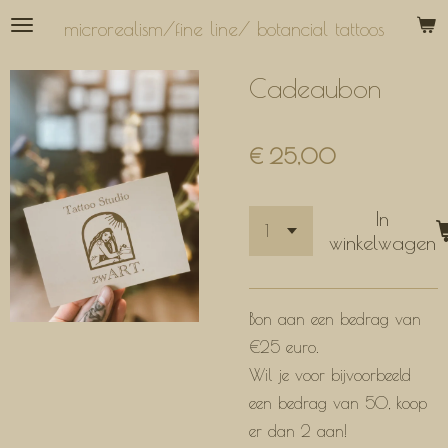
Ga
microrealism/fine line/ botancial tattoos
direct
naar
Cadeaubon
de
hoofdinhoud
€ 25,00
In
winkelwagen
Bon aan een bedrag van
€25 euro.
Wil je voor bijvoorbeeld
een bedrag van 50, koop
er dan 2 aan!