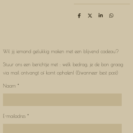
D
D
S
D
e
e
h
e
l
e
a
l
e
l
r
e
n
e
n
Wil jij iemand gelukkig maken met een blijvend cadeau?
Stuur ons een berichtje met : welk bedrag, je de bon graag
via mail ontvangt of komt ophalen! (&wanneer best past)
Naam *
E-mailadres *