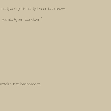
lijke strijd is het tijd voor iets nieuws.
 en kalmte (geen bandwerk)
o" worden niet beantwoord.