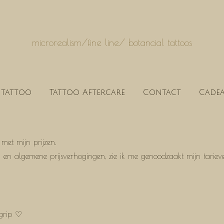
microrealism/fine line/ botancial tattoos
 tattoo
Tattoo Aftercare
Contact
Cade
met mijn prijzen.
n en algemene prijsverhogingen, zie ik me genoodzaakt mijn tarieve
egrip ♡