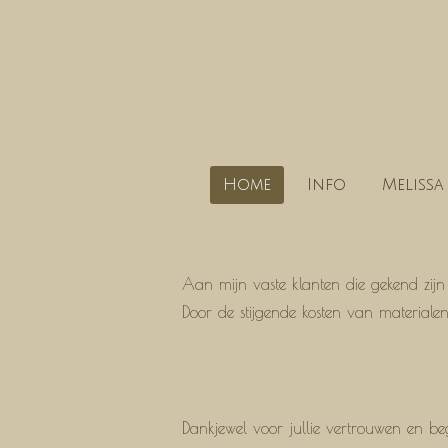
Ga
direct
naar
de
hoofdinhoud
Home
Info
Melissa
Aan mijn vaste klanten die gekend zijn 
Door de stijgende kosten van materiale
Dankjewel voor jullie vertrouwen en b