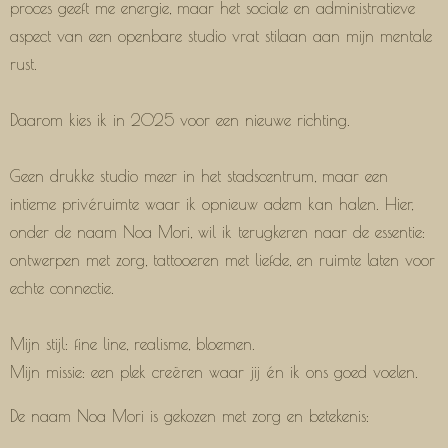
proces geeft me energie, maar het sociale en administratieve
aspect van een openbare studio vrat stilaan aan mijn mentale
rust.
Daarom kies ik in 2025 voor een nieuwe richting.
Geen drukke studio meer in het stadscentrum, maar een
intieme privéruimte waar ik opnieuw adem kan halen. Hier,
onder de naam Noa Mori, wil ik terugkeren naar de essentie:
ontwerpen met zorg, tattooeren met liefde, en ruimte laten voor
echte connectie.
Mijn stijl: fine line, realisme, bloemen.
Mijn missie: een plek creëren waar jij én ik ons goed voelen.
De naam Noa Mori is gekozen met zorg en betekenis: