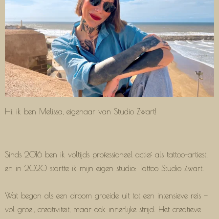
a
g
r
a
m
Hi, ik ben Melissa, eigenaar van Studio Zwart!
Sinds 2016 ben ik voltijds professioneel actief als tattoo-artiest,
en in 2020 startte ik mijn eigen studio: Tattoo Studio Zwart.
Wat begon als een droom groeide uit tot een intensieve reis —
vol groei, creativiteit, maar ook innerlijke strijd. Het creatieve